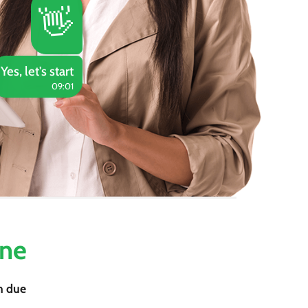
👋
Yes, let's start
09:01
ane
in due