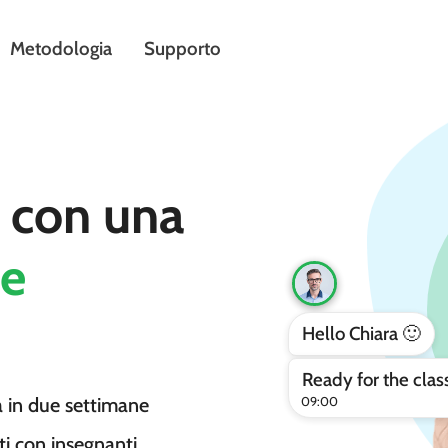
Metodologia
Supporto
e con una
he
Hello Chiara 🙂
Ready for the clas
à in due settimane
09:00
ti con insegnanti