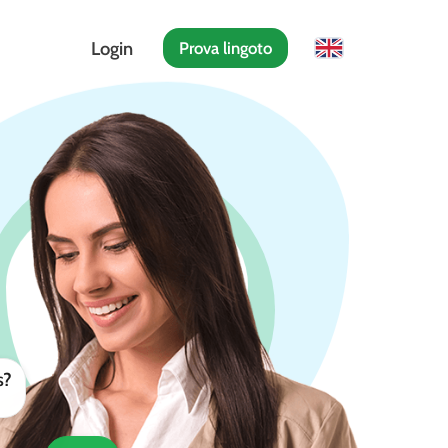
Login
Prova lingoto
s?